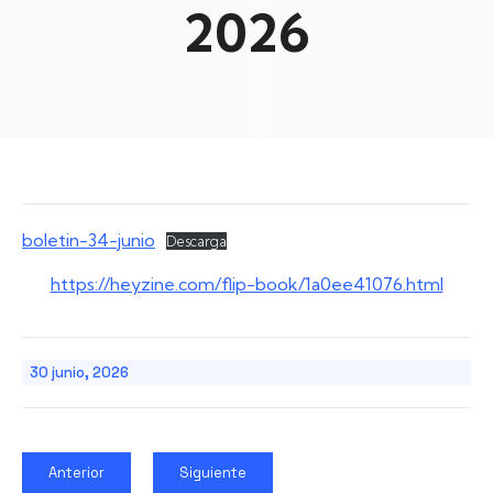
2026
boletin-34-junio
Descarga
:
https://heyzine.com/flip-book/1a0ee41076.html
BOLE
INFO
MUNIC
30 junio, 2026
MES
DE
JUNIO
DE
Anterior
Siguiente